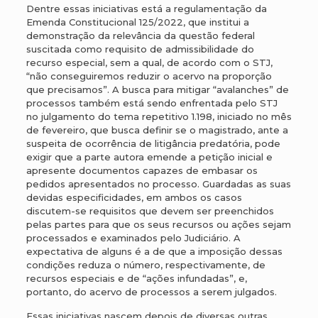
Dentre essas iniciativas está a regulamentação da
Emenda Constitucional 125/2022, que institui a
demonstração da relevância da questão federal
suscitada como requisito de admissibilidade do
recurso especial, sem a qual, de acordo com o STJ,
“não conseguiremos reduzir o acervo na proporção
que precisamos”. A busca para mitigar “avalanches” de
processos também está sendo enfrentada pelo STJ
no julgamento do tema repetitivo 1.198, iniciado no mês
de fevereiro, que busca definir se o magistrado, ante a
suspeita de ocorrência de litigância predatória, pode
exigir que a parte autora emende a petição inicial e
apresente documentos capazes de embasar os
pedidos apresentados no processo. Guardadas as suas
devidas especificidades, em ambos os casos
discutem-se requisitos que devem ser preenchidos
pelas partes para que os seus recursos ou ações sejam
processados e examinados pelo Judiciário. A
expectativa de alguns é a de que a imposição dessas
condições reduza o número, respectivamente, de
recursos especiais e de “ações infundadas”, e,
portanto, do acervo de processos a serem julgados.
Essas iniciativas nascem depois de diversas outras