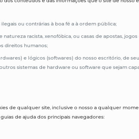
 dos conteúdos e das informações que o site de nosso e
ilegais ou contrárias à boa fé a à ordem pública;
atureza racista, xenofóbica, ou casas de apostas, jogos 
os direitos humanos;
rdwares) e lógicos (softwares) do nosso escritório, de se
r outros sistemas de hardware ou software que sejam ca
ies de qualquer site, inclusive o nosso a qualquer momen
guias de ajuda dos principais navegadores: